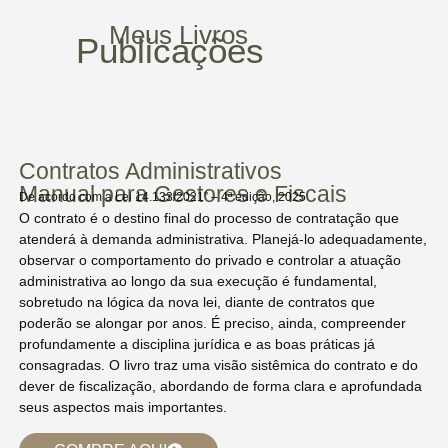
Meus Livros
Publicações
Contratos Administrativos
Manual para Gestores e Fiscais
De acordo com a Lei 14.133/2021” – 4ª edição, 2025
O contrato é o destino final do processo de contratação que
atenderá à demanda administrativa. Planejá-lo adequadamente,
observar o comportamento do privado e controlar a atuação
administrativa ao longo da sua execução é fundamental,
sobretudo na lógica da nova lei, diante de contratos que
poderão se alongar por anos. É preciso, ainda, compreender
profundamente a disciplina jurídica e as boas práticas já
consagradas. O livro traz uma visão sistêmica do contrato e do
dever de fiscalização, abordando de forma clara e aprofundada
seus aspectos mais importantes.